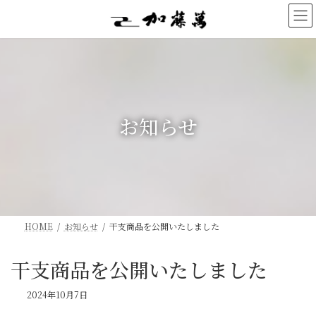
コ
ナ
ン
ビ
テ
ゲ
ン
ー
ツ
シ
へ
ョ
ス
ン
キ
に
ッ
移
お知らせ
プ
動
HOME
お知らせ
干支商品を公開いたしました
干支商品を公開いたしました
2024年10月7日